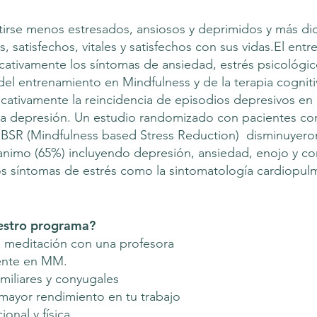
tirse menos estresados, ansiosos y deprimidos y más dic
 satisfechos, vitales y satisfechos con sus vidas.El en
cativamente los síntomas de ansiedad, estrés psicológic
 del entrenamiento en Mindfulness y de la terapia cogni
ificativamente la reincidencia de episodios depresivos e
 la depresión. Un estudio randomizado con pacientes c
MBSR (Mindfulness based Stress Reduction) disminuyeron 
animo (65%) incluyendo depresión, ansiedad, enojo y co
os síntomas de estrés como la sintomatología cardiopulm
uestro programa?
a meditación con una profesora
mente en MM.
amiliares y conyugales
mayor rendimiento en tu trabajo
onal y física