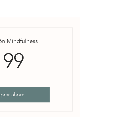
ón Mindfulness
199$
199
prar ahora