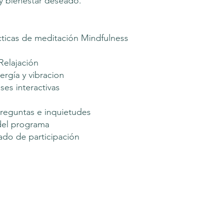
 y bienestar deseado.
cticas de meditación Mindfulness
Relajación
ergía y vibracion
es interactivas
reguntas e inquietudes
del programa
icado de participación