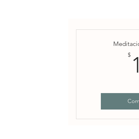
Meditaci
$
Com