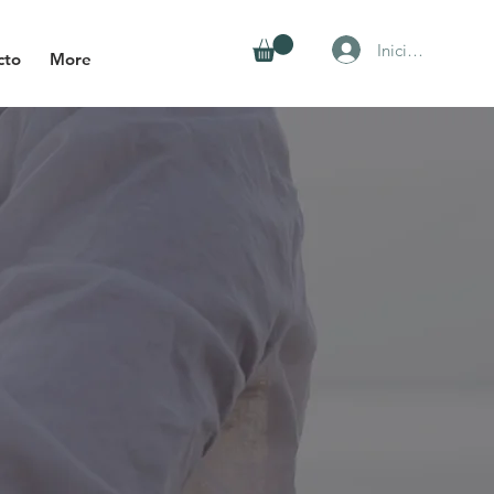
Iniciar sesión
cto
More