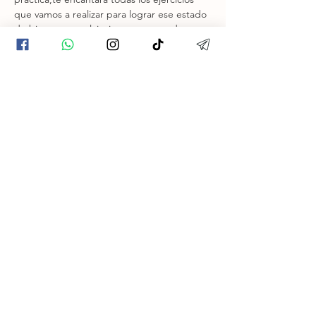
que vamos a realizar para lograr ese estado 
de bienestar y relajacion que tanto deseas.
Compartir este evento
Contacto
holisticarea@gmail.com
Para más información sobre
t
alleres y reservas
escríbenos vía WhatsApp y
Telegram:
© 2026 Holistic Area, New York. Created by
NOMADA